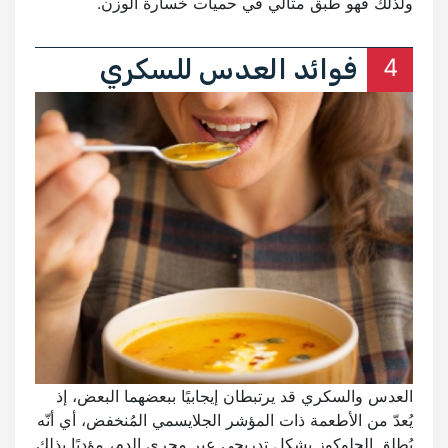
ولذلك فهو طبق مثالي في حميات خسارة الوزن.
4
فوائد العدس للسكري
العدس والسكري قد يرتبطان إيجابيًا ببعضهما البعض، إذ
يُعدّ من الأطعمة ذات المؤشر الجلايسمي المُنخفض، أي أنّه
يُطلق الجلوكوز بشكلٍ تدريجي عبر مجرى الدم، مؤديًا بذلك