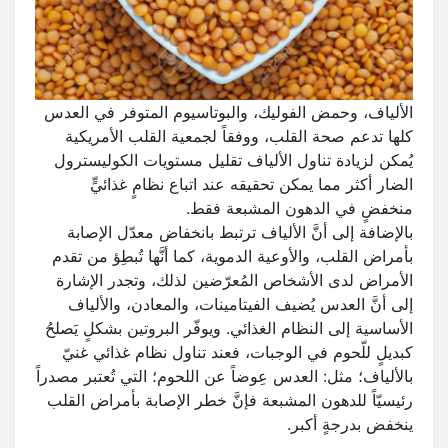
الألياف، وحمض الفوليك، والبوتاسيوم المتوفر في العدس
كلها تدعم صحة القلب، ووفقاً لجمعية القلب الأمريكية
يُمكن لزيادة تناول الألياف تقليل مستويات الكوليسترول
الضار أكثر مما يمكن تحقيقه عند اتباع نظامٍ غذائيٍّ
منخفضٍ في الدهون المشبعة فقط.
بالإضافة إلى أنَّ الألياف ترتبط بانخفاض معدّل الإصابة
بأمراض القلب، والأوعية الدموية، كما أنَّها تُبطِؤ من تقدم
الأمراض لدى الأشخاص المُعرّضين لذلك، وتجدر الإشارة
إلى أنَّ العدس يُضيف الفيتامينات، والمعادن، والألياف
الأساسية إلى النظام الغذائي. ويوفّر البروتين بشكلٍ يَصلحُ
كبديلٍ للّحوم في الوجبات، فعند تناول نظام غذائي غنيّ
بالألياف؛ مثل: العدس عِوضاً عن اللحوم؛ التي تُعتبر مصدراً
رئيسيّاً للدهون المشبعة فإنَّ خطر الإصابة بأمراض القلب
ينخفض بدرجةٍ أكبر.