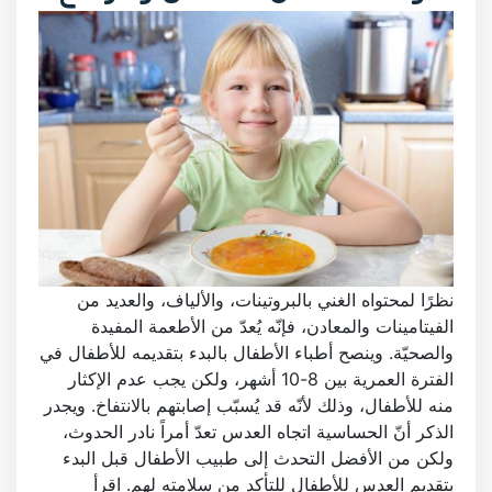
نظرًا لمحتواه الغني بالبروتينات، والألياف، والعديد من
الفيتامينات والمعادن، فإنّه يُعدّ من الأطعمة المفيدة
والصحيّة. وينصح أطباء الأطفال بالبدء بتقديمه للأطفال في
الفترة العمرية بين 8-10 أشهر، ولكن يجب عدم الإكثار
منه للأطفال، وذلك لأنّه قد يُسبّب إصابتهم بالانتفاخ. ويجدر
الذكر أنّ الحساسية اتجاه العدس تعدّ أمراً نادر الحدوث،
ولكن من الأفضل التحدث إلى طبيب الأطفال قبل البدء
بتقديم العدس للأطفال للتأكد من سلامته لهم. اقرأ