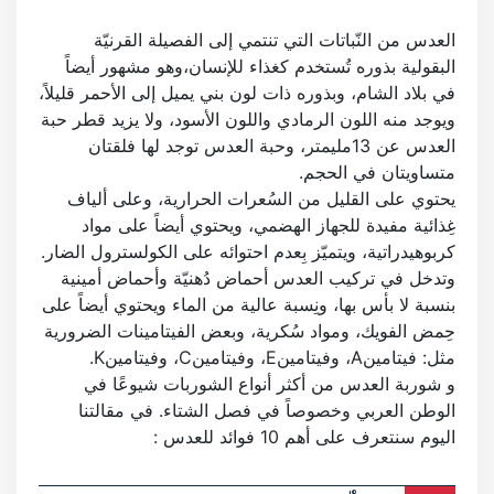
العدس من النّباتات التي تنتمي إلى الفصيلة القرنيّة
البقولية بذوره تُستخدم كغذاء للإنسان،وهو مشهور أيضاً
في بلاد الشام، وبذوره ذات لون بني يميل إلى الأحمر قليلاً،
ويوجد منه اللون الرمادي واللون الأسود، ولا يزيد قطر حبة
العدس عن 13مليمتر، وحبة العدس توجد لها فلقتان
متساويتان في الحجم.
يحتوي على القليل من السُعرات الحرارية، وعلى ألياف
غِذائية مفيدة للجهاز الهضمي، ويحتوي أيضاً على مواد
كربوهيدراتية، ويتميّز بِعدم احتوائه على الكولسترول الضار.
وتدخل في تركيب العدس أحماض دُهنيّة وأحماض أمينية
بنسبة لا بأس بها، ونِسبة عالية من الماء ويحتوي أيضاً على
حِمض الفويك، ومواد سُكرية، وبعض الفيتامينات الضرورية
مثل: فيتامينA، وفيتامينE، وفيتامينC، وفيتامينK.
و شوربة العدس من أكثر أنواع الشوربات شيوعًا في
الوطن العربي وخصوصاً في فصل الشتاء. في مقالتنا
اليوم سنتعرف على أهم 10 فوائد للعدس :